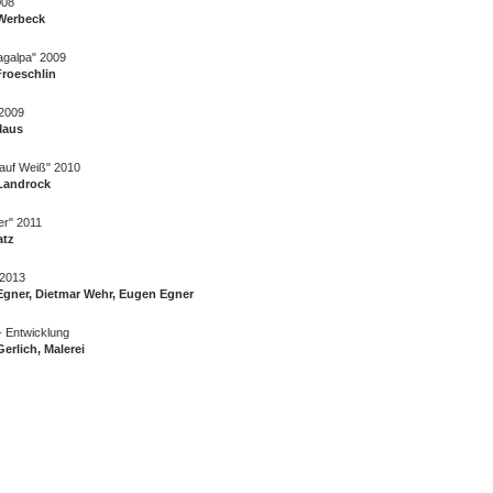
008
Werbeck
agalpa" 2009
roeschlin
 2009
Maus
auf Weiß" 2010
Landrock
r" 2011
atz
2013
gner, Dietmar Wehr, Eugen Egner
- Entwicklung
erlich, Malerei