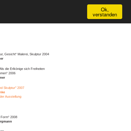
Ok,
verstanden
ur, Gesicht“ Malerei, Skulptur 2004
er
Als die Erlkönige sich Freiheiten
hmen“ 2006
ner
nd Skulptur" 2007
nke
 der Ausstellung
e Form“ 2008
ergmann