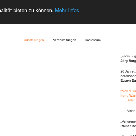
alität bieten zu können.
Mehr Infos
Ausstellungen
Veranstaltungen
Impressum
„Form, Fig
Jörg Berg
20 Jahre „
herausna
Eugen Eg
"Malerei u
Irene War
Bilder
Bilder
„Verloren
Rainer B