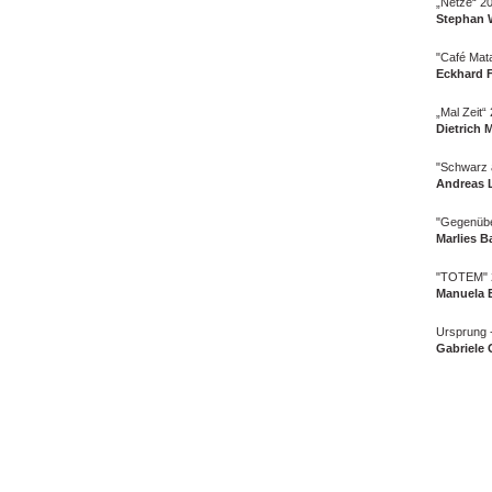
„Netze“ 2
Stephan 
"Café Mat
Eckhard F
„Mal Zeit“
Dietrich 
"Schwarz 
Andreas 
"Gegenübe
Marlies B
"TOTEM" 
Manuela E
Ursprung 
Gabriele G