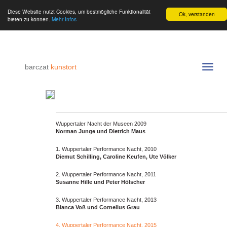
Diese Website nutzt Cookies, um bestmögliche Funktionalität
Ok, verstanden
bieten zu können.
Mehr Infos
barczat
kunstort
Navigat
umschal
Wuppertaler Nacht der Museen 2009
Norman Junge und Dietrich Maus
1. Wuppertaler Performance Nacht, 2010
Diemut Schilling, Caroline Keufen, Ute Völker
2. Wuppertaler Performance Nacht, 2011
Susanne Hille und Peter Hölscher
3. Wuppertaler Performance Nacht, 2013
Bianca Voß und Cornelius Grau
4. Wuppertaler Performance Nacht, 2015